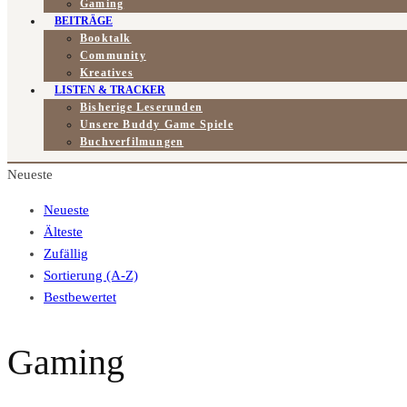
Gaming
BEITRÄGE
Booktalk
Community
Kreatives
LISTEN & TRACKER
Bisherige Leserunden
Unsere Buddy Game Spiele
Buchverfilmungen
Neueste
Neueste
Älteste
Zufällig
Sortierung (A-Z)
Bestbewertet
Gaming