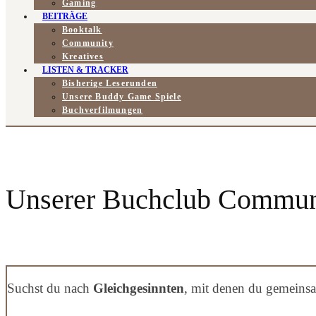
Gaming
BEITRÄGE
Booktalk
Community
Kreatives
LISTEN & TRACKER
Bisherige Leserunden
Unsere Buddy Game Spiele
Buchverfilmungen
Unserer Buchclub Commun
Suchst du nach
Gleichgesinnten
, mit denen du gemeinsa