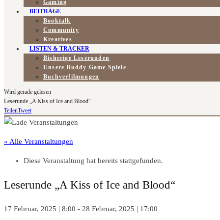
Gaming
BEITRÄGE
Booktalk
Community
Kreatives
LISTEN & TRACKER
Bisherige Leserunden
Unsere Buddy Game Spiele
Buchverfilmungen
Wird gerade gelesen
Leserunde „A Kiss of Ice and Blood“
Teilen
Tweet
« Alle Veranstaltungen
Diese Veranstaltung hat bereits stattgefunden.
Leserunde „A Kiss of Ice and Blood“
17 Februar, 2025 | 8:00
-
28 Februar, 2025 | 17:00